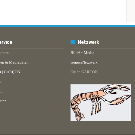
ervice
Netzwerk
ement
BildArt Media
en & Mediadaten
GenussNetzwerk
er | GARÇON
Guide GARÇON
e
t
tter