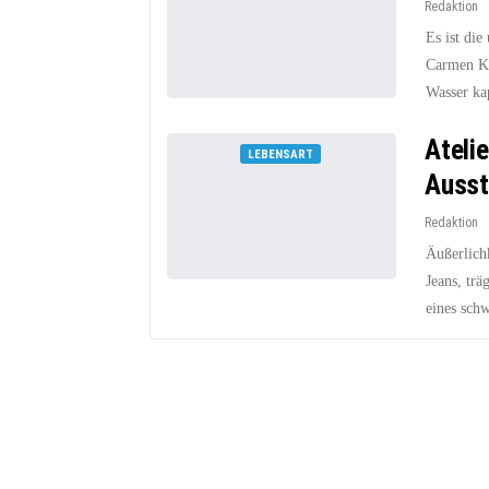
Redaktion
Es ist di
Carmen Kr
Wasser kap
Ateli
LEBENSART
Ausst
Redaktion
Äußerlich
Jeans, tr
eines sch