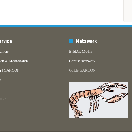
ervice
Netzwerk
ement
BildArt Media
en & Mediadaten
GenussNetzwerk
er | GARÇON
Guide GARÇON
e
t
tter