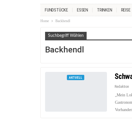
FUNDSTÜCKE
ESSEN
TRINKEN
REISE
Home
Backhendl
Suchbegriff Wählen
Backhendl
Schwa
AKTUELL
Redaktion
„Mein Lok
Gastronom
Vorhanden