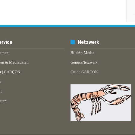
ervice
Netzwerk
ement
BildArt Media
en & Mediadaten
GenussNetzwerk
er | GARÇON
Guide GARÇON
e
t
tter