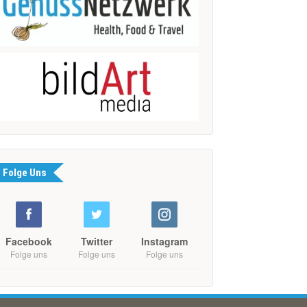
Folge Uns
Facebook
Twitter
Instagram
Folge uns
Folge uns
Folge uns