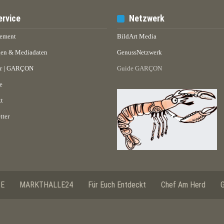
ervice
Netzwerk
ement
BildArt Media
en & Mediadaten
GenussNetzwerk
er | GARÇON
Guide GARÇON
e
t
tter
SE
MARKTHALLE24
Für Euch Entdeckt
Chef Am Herd