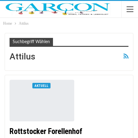
Home
Attilus
Suchbegriff Wählen
Attilus
AKTUELL
Rottstocker Forellenhof