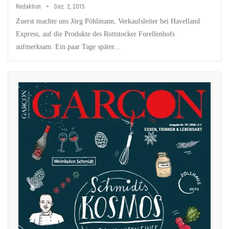
Redaktion
Dez. 2, 2015
Zuerst machte uns Jörg Pöhlmann, Verkaufsleiter bei Havelland
Express, auf die Produkte des Rottstocker Forellenhofs
aufmerksam. Ein paar Tage später...