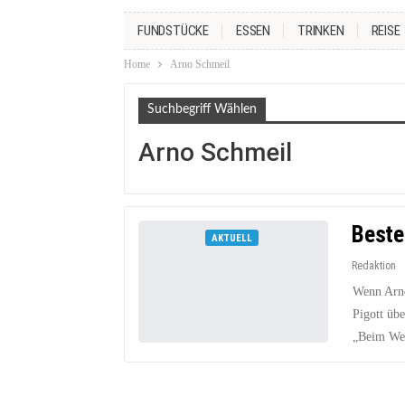
FUNDSTÜCKE
ESSEN
TRINKEN
REISE
Home
Arno Schmeil
Suchbegriff Wählen
Arno Schmeil
Beste
AKTUELL
Redaktion
Wenn Arno 
Pigott übe
„Beim Wei