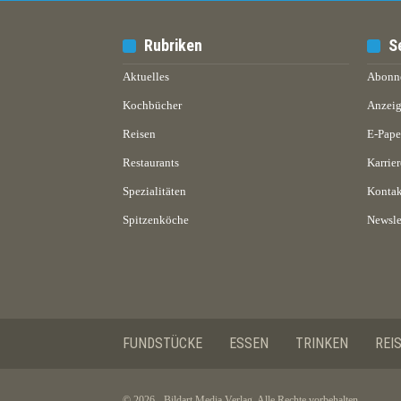
Rubriken
S
Aktuelles
Abonn
Kochbücher
Anzeig
Reisen
E-Pap
Restaurants
Karrier
Spezialitäten
Kontak
Spitzenköche
Newsle
FUNDSTÜCKE
ESSEN
TRINKEN
REI
© 2026 - Bildart Media Verlag. Alle Rechte vorbehalten