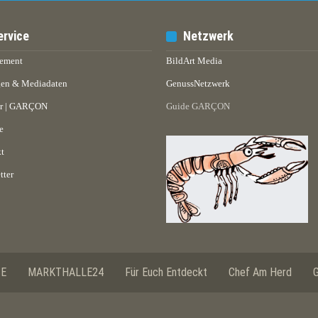
ervice
Netzwerk
ement
BildArt Media
en & Mediadaten
GenussNetzwerk
er | GARÇON
Guide GARÇON
e
t
tter
SE
MARKTHALLE24
Für Euch Entdeckt
Chef Am Herd