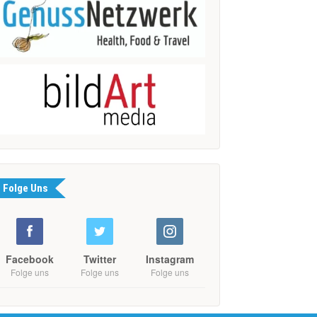
Folge Uns
Facebook
Twitter
Instagram
Folge uns
Folge uns
Folge uns