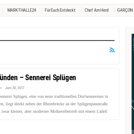
MARKTHALLE24
Für Euch Entdeckt
Chef Am Herd
GARÇON
ünden – Sennerei Splügen
Juni 28, 2017
ennerei Splügen, eine von neun traditionellen Dorfsennereien in
n, liegt direkt neben der Rheinbrücke an der Splügenpassstraße
n zwar kleiner, aber moderner Molkereibetrieb mit einem Lädeli