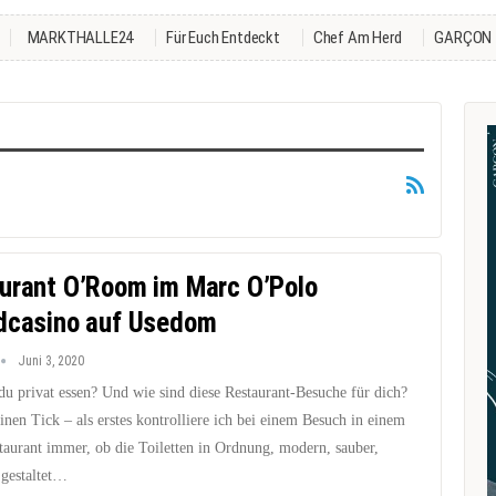
MARKTHALLE24
Für Euch Entdeckt
Chef Am Herd
GARÇON
urant O’Room im Marc O’Polo
dcasino auf Usedom
Juni 3, 2020
du privat essen? Und wie sind diese Restaurant-Besuche für dich?
inen Tick – als erstes kontrolliere ich bei einem Besuch in einem
taurant immer, ob die Toiletten in Ordnung, modern, sauber,
 gestaltet…