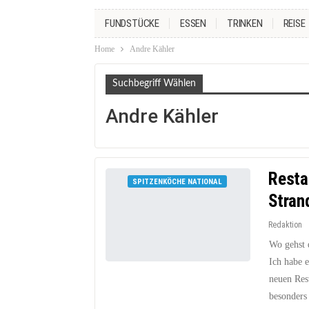
FUNDSTÜCKE
ESSEN
TRINKEN
REISE
Home
Andre Kähler
Suchbegriff Wählen
Andre Kähler
Resta
SPITZENKÖCHE NATIONAL
Stran
Redaktion
Wo gehst 
Ich habe e
neuen Res
besonders