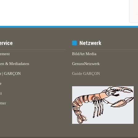
ervice
Netzwerk
ement
BildArt Media
en & Mediadaten
GenussNetzwerk
er | GARÇON
Guide GARÇON
e
t
tter