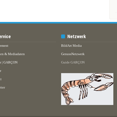
ervice
Netzwerk
ement
BildArt Media
en & Mediadaten
GenussNetzwerk
er | GARÇON
Guide GARÇON
e
t
tter