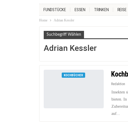
FUNDSTÜCKE
ESSEN
TRINKEN
REISE
Home
Adrian Kessler
Suchbegriff Wählen
Adrian Kessler
Kochb
KOCHBÜCHER
Redaktion
Insekten s
bieten. In
Zubereitu
auf...