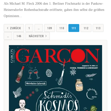
Als Michael M. Fleck 2006 den 1. Berliner Fischmarkt in der Pankow-
Heinersdorfer Rothenbachstraße eröffnete, gaben ihm selbst die größten
Optimisten...
ZURÜCK
1
…
109
110
111
112
113
…
146
NÄCHSTER