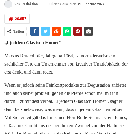
Zuletzt Aktualisiert
23. Februar 2026
Von
Redaktion
20.857
Teilen
„I jeddem Glas isch Homet“
Markus Bruderhofer, Jahrgang 1964, ist normalerweise ein
sachlicher Typ, ein Unternehmer von kreativer Umtriebigkeit, der
erst denkt und dann redet.
Wenn er jedoch seine Feinkostprodukte zur Degustation anbietet
und auch selbst probiert, gehen die Pferde schon mal mit ihn
durch – zumindest verbal. „I jeddem Glas isch Homet“, sagt er
dann beispielsweise, was meint, dass in jedem Glas Heimat sei.
Mit Sicherheit gilt das für seinen Höri-Bülle-Schmaus, ein feines,
süß-saures Confit aus der berühmten Zwiebel von der Halbinsel
Höri, das Bruderhofer als kalte Beilage zu Käse, Wurst und