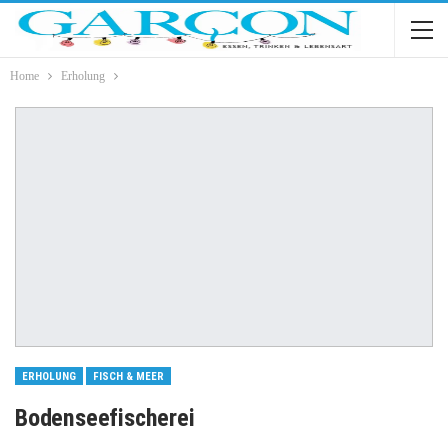
Home
Erholung
ERHOLUNG
FISCH & MEER
Bodenseefischerei