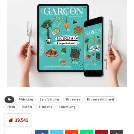
Albin Lang
Berufsfischer
Bodensee
Bodenseefischerei
Fisch
Fischer
Fischwirt
Robert Lang
19.541