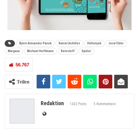
Björn Alexander Panek
Daniel Achilles
Höllenjob
Josef Eder
Margaux
Michael Hoffmann
Reinstoff
Spüler
56.767
Teilen
Redaktion
1432 Posts
5 Kommentare