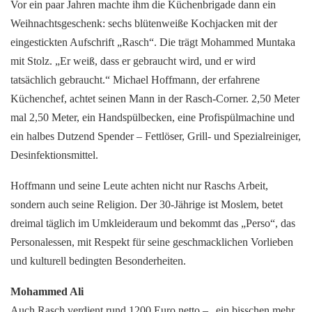
Vor ein paar Jahren machte ihm die Küchenbrigade dann ein
Weihnachtsgeschenk: sechs blütenweiße Kochjacken mit der
eingestickten Aufschrift „Rasch“. Die trägt Mohammed Muntaka
mit Stolz. „Er weiß, dass er gebraucht wird, und er wird
tatsächlich gebraucht.“ Michael Hoffmann, der erfahrene
Küchenchef, achtet seinen Mann in der Rasch‑Corner. 2,50 Meter
mal 2,50 Meter, ein Handspülbecken, eine Profispülmachine und
ein halbes Dutzend Spender – Fettlöser, Grill- und Spezialreiniger,
Desinfektionsmittel.
Hoffmann und seine Leute achten nicht nur Raschs Arbeit,
sondern auch seine Religion. Der 30-Jährige ist Moslem, betet
dreimal täglich im Umkleideraum und bekommt das „Perso“, das
Personalessen, mit Respekt für seine geschmacklichen Vorlieben
und kulturell bedingten Besonderheiten.
Mohammed Ali
Auch Rasch verdient rund 1200 Euro netto – „ein bisschen mehr