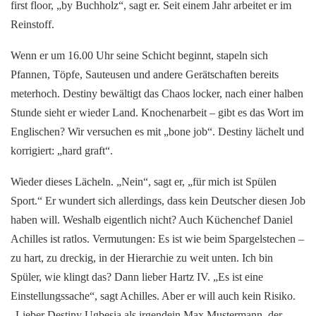
first floor, „by Buchholz“, sagt er. Seit einem Jahr arbeitet er im
Reinstoff.
Wenn er um 16.00 Uhr seine Schicht beginnt, stapeln sich
Pfannen, Töpfe, Sauteusen und andere Gerätschaften bereits
meterhoch. Destiny bewältigt das Chaos locker, nach einer halben
Stunde sieht er wieder Land. Knochenarbeit – gibt es das Wort im
Englischen? Wir versuchen es mit „bone job“. Destiny lächelt und
korrigiert: „hard graft“.
Wieder dieses Lächeln. „Nein“, sagt er, „für mich ist Spülen
Sport.“ Er wundert sich allerdings, dass kein Deutscher diesen Job
haben will. Weshalb eigentlich nicht? Auch Küchenchef Daniel
Achilles ist ratlos. Vermutungen: Es ist wie beim Spargelstechen –
zu hart, zu dreckig, in der Hierarchie zu weit unten. Ich bin
Spüler, wie klingt das? Dann lieber Hartz IV. „Es ist eine
Einstellungssache“, sagt Achilles. Aber er will auch kein Risiko.
„Lieber Destiny Ugbesia als irgendein Max Mustermann, der