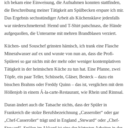
ich bekam eine Einweisung, die Aufnahmen konnten stattfinden,
die Beschreibung meiner Tätigkeit am Spülbecken erspare ich mir.
Das Ergebnis sechsstündiger Arbeit als Küchensklave jedenfalls
war niederschmetternd: Hemd und T-Shirt patschnass, die Hände
aufgequollen, die Unterarme mit mehren Brandblasen verziert.
Küchen- und Souschef grinsten hämisch, ich trank eine Flasche
Mineralwasser auf ex und wusste von nun an, dass die Profi-
Spülerei so gar nichts mit der mehr oder weniger kontemplativen
Tätigkeit in der heimischen Küche zu tun hat. Eine Pfanne, zwei
Töpfe, ein paar Teller, Schüsseln, Gläser, Besteck – dazu ein
bisschen Brahms oder Freddy Quinn – das ist, verglichen mit dem
Höllenjob in einem Á-la-carte-Restaurant, wie Rhein und Rinnsal.
Daran ändert auch die Tatsache nichts, dass der Spüler in
Frankreich die stolze Berufsbezeichnung „Casserolier“ oder gar
„Chef-Casserolier“ trägt und in England „Steward“ oder „Chef-
Steward“. Spülen im Akkord ist eine der härtesten Arbeiten in der