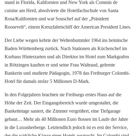
stand in Florida, Kalifornien und New York als Commis de
cuisine am Herd, absolvierte die Hotelfachschule von Santa
Rosa/Kalifornien und war Souschef auf der „Präsident
Roosevelt“, einem Kreuzfahrtschiff der American President Lines.
Der Liebe wegen kehrte der Weltenbummler 1964 ins heimische
Baden-Württemberg zurück. Nach Stationen als Küchenchef im
Kurhaus Hinterzarten und als Direktor im Hotel zum Markgrafen
in Bötzingen kauften er und seine Frau Waltraud, gelernte
Bankerin und studierte Pädagogin, 1978 das Freiburger Colombi-
Hotel für damals stolze 5 Millionen D-Mark.
In den Folgejahren brachten sie Freiburgs erstes Haus auf die
Höhe der Zeit. Der Eingangsbereich wurde umgestaltet, die
Bankettetage saniert, die Zimmer vergrößert, eine Tiefgarage
gebaut… Mehr als 40 Millionen Euro flossen im Laufe der Jahre
in die Luxusherberge. Letztendlich jedoch ist es erst der Service,
der die wirkliche Klasse eines Hotels ausmacht. Im Colombi sind