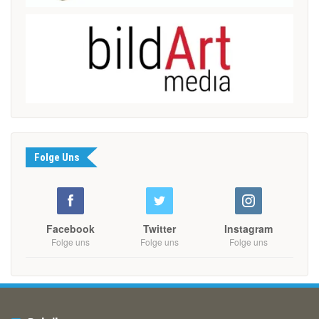
Folge Uns
Facebook
Twitter
Instagram
Folge uns
Folge uns
Folge uns