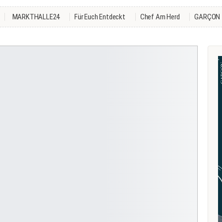
MARKTHALLE24
Für Euch Entdeckt
Chef Am Herd
GARÇON