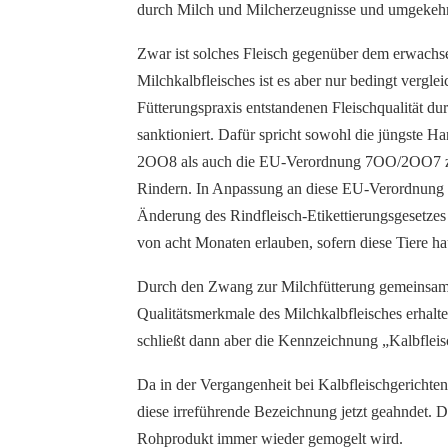
durch Milch und Milcherzeugnisse und umgekehr
Zwar ist solches Fleisch gegenüber dem erwachsen
Milchkalbfleisches ist es aber nur bedingt vergle
Fütterungspraxis entstandenen Fleischqualität d
sanktioniert. Dafür spricht sowohl die jüngste
2OO8 als auch die EU-Verordnung 7OO/2OO7 zur
Rindern. In Anpassung an diese EU-Verordnung 
Änderung des Rindfleisch-Etikettierungsgesetzes
von acht Monaten erlauben, sofern diese Tiere h
Durch den Zwang zur Milchfütterung gemeinsam m
Qualitätsmerkmale des Milchkalbfleisches erhalt
schließt dann aber die Kennzeichnung „Kalbfleis
Da in der Vergangenheit bei Kalbfleischgerichten
diese irreführende Bezeichnung jetzt geahndet. D
Rohprodukt immer wieder gemogelt wird.