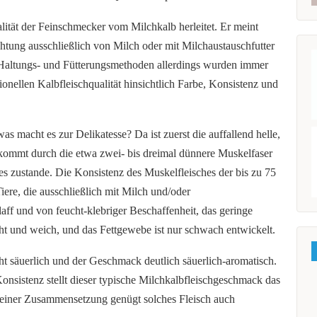
alität der Feinschmecker vom Milchkalb herleitet. Er meint
chtung ausschließlich von Milch oder mit Milchaustauschfutter
 Haltungs- und Fütterungsmethoden allerdings wurden immer
tionellen Kalbfleischqualität hinsichtlich Farbe, Konsistenz und
s macht es zur Delikatesse? Da ist zuerst die auffallend helle,
 kommt durch die etwa zwei- bis dreimal dünnere Muskelfaser
s zustande. Die Konsistenz des Muskelfleisches der bis zu 75
re, die ausschließlich mit Milch und/oder
laff und von feucht-klebriger Beschaffenheit, das geringe
cht und weich, und das Fettgewebe ist nur schwach entwickelt.
ht säuerlich und der Geschmack deutlich säuerlich-aromatisch.
onsistenz stellt dieser typische Milchkalbfleischgeschmack das
seiner Zusammensetzung genügt solches Fleisch auch