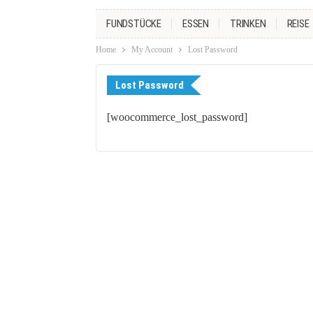
FUNDSTÜCKE
ESSEN
TRINKEN
REISE
Home
My Account
Lost Password
Lost Password
[woocommerce_lost_password]