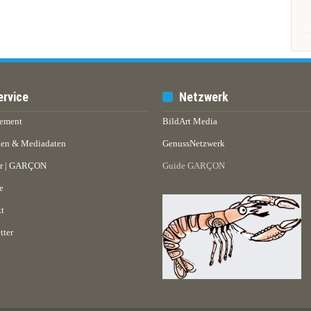
ervice
Netzwerk
ement
BildArt Media
en & Mediadaten
GenussNetzwerk
er | GARÇON
Guide GARÇON
e
t
tter