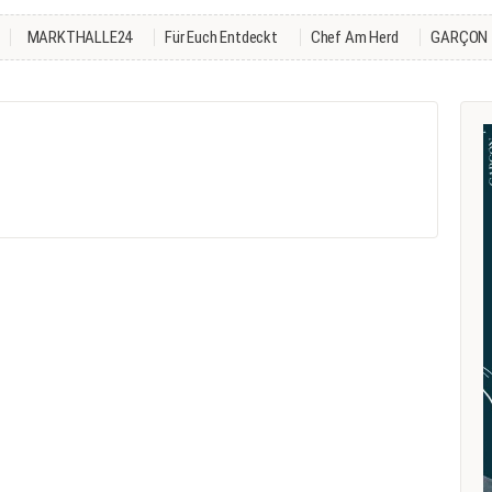
MARKTHALLE24
Für Euch Entdeckt
Chef Am Herd
GARÇON