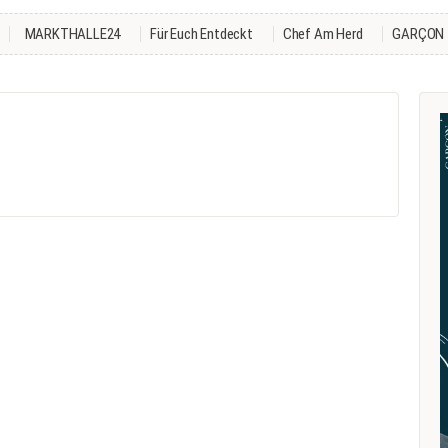
MARKTHALLE24
Für Euch Entdeckt
Chef Am Herd
GARÇON