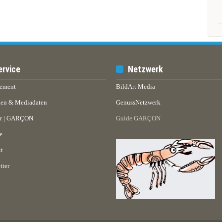
ervice
Netzwerk
ement
BildArt Media
en & Mediadaten
GenussNetzwerk
er | GARÇON
Guide GARÇON
e
t
tter