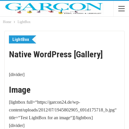
Home
LightBox
LightBox
Native WordPress [Gallery]
[divider]
Image
[lightbox full=“https://garcon24.de/wp-
content/uploads/2012/07/1945802905_691d175718_b.jpg“
title=“Test LightBox for an image“][/lightbox]
[divider]