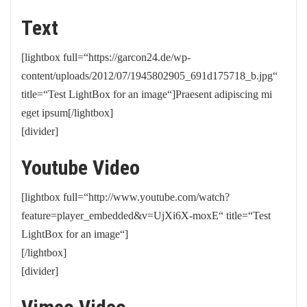
Text
[lightbox full=“https://garcon24.de/wp-
content/uploads/2012/07/1945802905_691d175718_b.jpg“
title=“Test LightBox for an image“]Praesent adipiscing mi
eget ipsum[/lightbox]
[divider]
Youtube Video
[lightbox full=“http://www.youtube.com/watch?
feature=player_embedded&v=UjXi6X-moxE“ title=“Test
LightBox for an image“]
[/lightbox]
[divider]