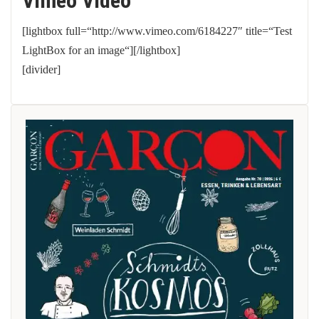
Vimeo Video
[lightbox full=“http://www.vimeo.com/6184227″ title=“Test
LightBox for an image“][/lightbox]
[divider]