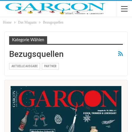
Home
Das Magazin
Bezugsquellen
Kategorie Wählen
Bezugsquellen
AKTUELLE AUSGABE
PARTNER