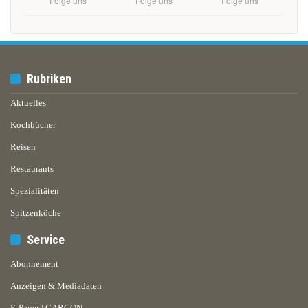
Folge uns
Folge uns
Folge uns
Rubriken
Aktuelles
Kochbücher
Reisen
Restaurants
Spezialitäten
Spitzenköche
Service
Abonnement
Anzeigen & Mediadaten
E-Paper | GARÇON