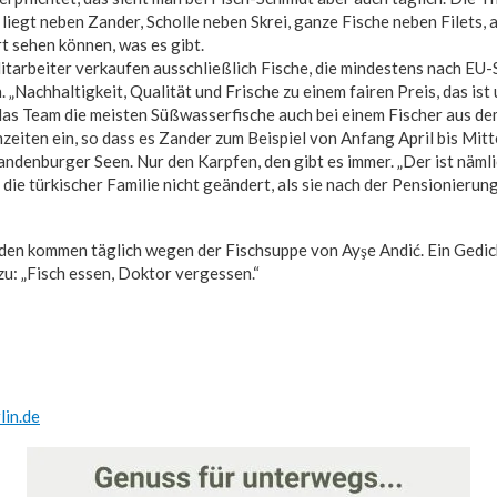
liegt neben Zander, Scholle neben Skrei, ganze Fische neben Filets, 
t sehen können, was es gibt.
itarbeiter verkaufen ausschließlich Fische, die mindestens nach EU
„Nachhaltigkeit, Qualität und Frische zu einem fairen Preis, das ist
 das Team die meisten Süßwasserfische auch bei einem Fischer aus de
nzeiten ein, so dass es Zander zum Beispiel von Anfang April bis Mitt
andenburger Seen. Nur den Karpfen, den gibt es immer. „Der ist näml
 die türkischer Familie nicht geändert, als sie nach der Pensionieru
en kommen täglich wegen der Fischsuppe von Ayşe Andić. Ein Gedich
u: „Fisch essen, Doktor vergessen.“
lin.de