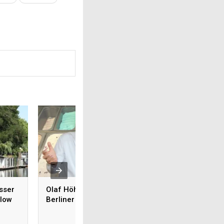
sser
Olaf Höhn – Der
Tipps für die näc
llow
Berliner Eiskönig
Gartenparty