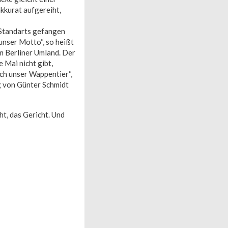
akkurat aufgereiht,
-Standarts gefangen
 unser Motto“, so heißt
m Berliner Umland. Der
e Mai nicht gibt,
ich unser Wappentier“,
ng von Günter Schmidt
t, das Gericht. Und