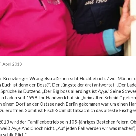
. April 2013
der Kreuzberger Wrangelstraße herrscht Hochbetrieb. Zwei Männer u
 Euch ist denn der Boss?“. Der Jüngste der drei antwortet: „Der Lade
 Sprüche im Dutzend. „Der Big boss allerdings ist Ayşe.“ Seine Schwes
en Laden seit 1999. Ihr Handwerk hat sie „beim alten Schmidt“ gelern
 einem Dorf an der Ostsee nach Berlin gekommen war, um einen Hand
u eröffnen. Somit ist Fisch-Schmidt tatsächlich das älteste Fischges
 2013 wird der Familienbetrieb sein 105-jähriges Bestehen feiern. O
s weiß Ayşe Andić noch nicht. „Auf jeden Fall werden wir was machen“,
a schließlich.“