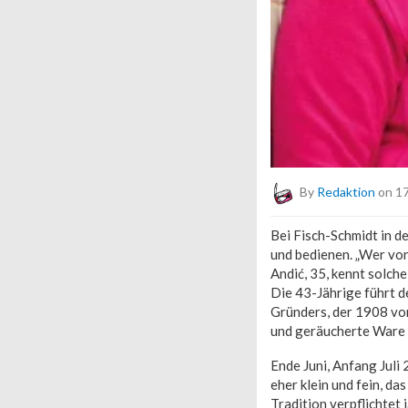
By
Redaktion
on 17
Bei Fisch-Schmidt in 
und bedienen. „Wer von
Andić, 35, kennt solche
Die 43-Jährige führt d
Gründers, der 1908 von
und geräucherte Ware z
Ende Juni, Anfang Juli
eher klein und fein, da
Tradition verpflichtet j