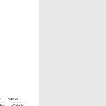
k
Karpfen
ition
Wildlachs