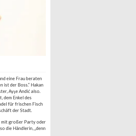
nd eine Frau beraten
n ist der Boss.“ Hakan
ter, Ayşe Andić also.
t, dem Enkel des
el für frischen Fisch
chäft der Stadt.
b mit großer Party oder
 so die Händlerin, „denn