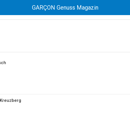
GARÇON Genuss Magazin
e
sch
 Kreuzberg