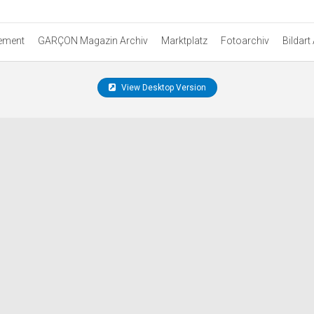
ement
GARÇON Magazin Archiv
Marktplatz
Fotoarchiv
Bildart
View Desktop Version