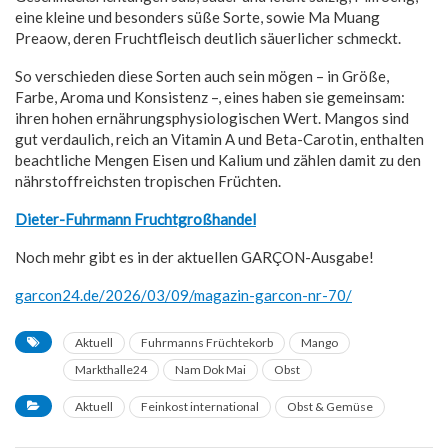
eine kleine und besonders süße Sorte, sowie Ma Muang
Preaow, deren Fruchtfleisch deutlich säuerlicher schmeckt.
So verschieden diese Sorten auch sein mögen – in Größe,
Farbe, Aroma und Konsistenz –, eines haben sie gemeinsam:
ihren hohen ernährungsphysiologischen Wert. Mangos sind
gut verdaulich, reich an Vitamin A und Beta-Carotin, enthalten
beachtliche Mengen Eisen und Kalium und zählen damit zu den
nährstoffreichsten tropischen Früchten.
Dieter-Fuhrmann Fruchtgroßhandel
Noch mehr gibt es in der aktuellen GARÇON-Ausgabe!
garcon24.de/2026/03/09/magazin-garcon-nr-70/
Aktuell
Fuhrmanns Früchtekorb
Mango
Markthalle24
Nam Dok Mai
Obst
Aktuell
Feinkost international
Obst & Gemüse