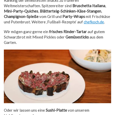
Ranking der beliebtesten Snacks zu früheren
Weltmeisterschaften. Spitzenreiter sind
Bruschetta Italiana
,
Mini-Party-Quiches
,
Blätterteig-Schinken-Käse-Stangen
,
Champignon-Spieße
vom Grill und
Party-Wraps
mit Frischkäse
und Putenbrust. Weitere ‚Fußball-Rezepte‘ auf
chefkoch.de
.
Wir mögen ganz gerne ein
frisches Rinder-Tartar
auf gutem
Schwarzbrot mit Mixed Pickles oder
Gemüsesticks
aus dem
Garten.
Oder wir lassen uns eine
Sushi-Platte
von unserem