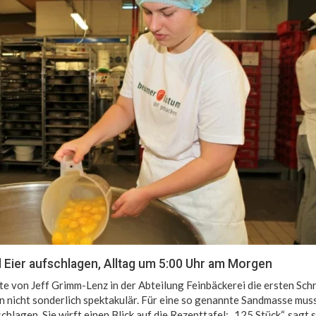
 Eier aufschlagen, Alltag um 5:00 Uhr am Morgen
te von Jeff Grimm-Lenz in der Abteilung Feinbäckerei die ersten Schr
n nicht sonderlich spektakulär. Für eine so genannte Sandmasse mus
hlagen. Sie wirft einen Blick auf die Rezepttafel: „125 Stück“, sagt s