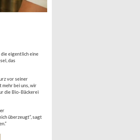
ie eigentlich eine
sel, das
urz vor seiner
 mehr bei uns, wir
ur die Bio-Bäckerei
der
ich überzeugt“, sagt
en.“