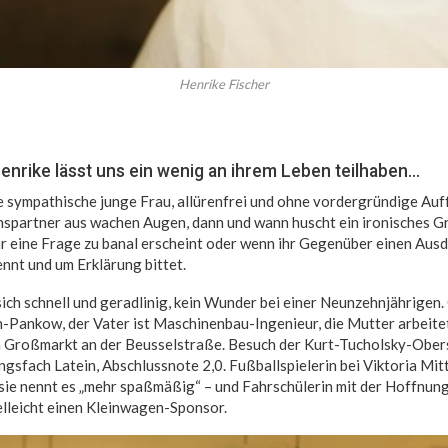
Henrike Fischer
nrike lässt uns ein wenig an ihrem Leben teilhaben…
ne sympathische junge Frau, allürenfrei und ohne vordergründige Auff
spartner aus wachen Augen, dann und wann huscht ein ironisches Gri
hr eine Frage zu banal erscheint oder wenn ihr Gegenüber einen Ausd
ennt und um Erklärung bittet.
 sich schnell und geradlinig, kein Wunder bei einer Neunzehnjährigen
-Pankow, der Vater ist Maschinenbau-Ingenieur, die Mutter arbeite
Großmarkt an der Beusselstraße. Besuch der Kurt-Tucholsky-Ober
gsfach Latein, Abschlussnote 2,0. Fußballspielerin bei Viktoria Mitt
ie nennt es „mehr spaßmäßig“ – und Fahrschülerin mit der Hoffnung
elleicht einen Kleinwagen-Sponsor.