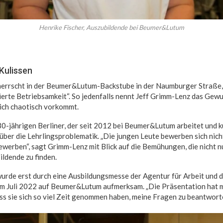
Henrike Fischer, Auszubildende bei Beumer&Lutum
 Kulissen
errscht in der Beumer&Lutum-Backstube in der Naumburger Straße, d
rierte Betriebsamkeit“. So jedenfalls nennt Jeff Grimm-Lenz das Gewu
ch chaotisch vorkommt.
0-jährigen Berliner, der seit 2012 bei Beumer&Lutum arbeitet und k
über die Lehrlingsproblematik. „Die jungen Leute bewerben sich nicht
ewerben“, sagt Grimm-Lenz mit Blick auf die Bemühungen, die nicht n
ldende zu finden.
urde erst durch eine Ausbildungsmesse der Agentur für Arbeit und 
m Juli 2022 auf Beumer&Lutum aufmerksam. „Die Präsentation hat m
ass sie sich so viel Zeit genommen haben, meine Fragen zu beantwort