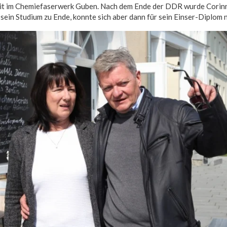
it im Chemiefaserwerk Guben. Nach dem Ende der DDR wurde Corinn
sein Studium zu Ende, konnte sich aber dann für sein Einser-Diplom n