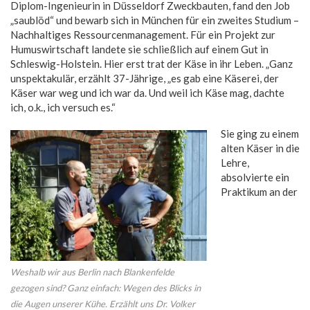
Diplom-Ingenieurin in Düsseldorf Zweckbauten, fand den Job
„saublöd“ und bewarb sich in München für ein zweites Studium –
Nachhaltiges Ressourcenmanagement. Für ein Projekt zur
Humuswirtschaft landete sie schließlich auf einem Gut in
Schleswig-Holstein. Hier erst trat der Käse in ihr Leben. „Ganz
unspektakulär, erzählt 37-Jährige, „es gab eine Käserei, der
Käser war weg und ich war da. Und weil ich Käse mag, dachte
ich, o.k., ich versuch es.“
Sie ging zu einem
alten Käser in die
Lehre,
absolvierte ein
Praktikum an der
Weshalb wir aus Berlin nach Blankenfelde
gezogen sind? Ganz einfach: Wegen des Blicks in
die Augen unserer Kühe. Erzählt uns Dr. Volker