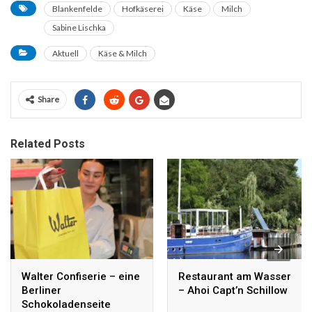
Blankenfelde
Hofkäserei
Käse
Milch
Sabine Lischka
Aktuell
Käse & Milch
Share
Related Posts
Walter Confiserie – eine
Restaurant am Wasser
Berliner
– Ahoi Capt’n Schillow
Schokoladenseite