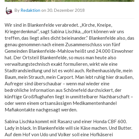
By
Redaktion
on 30. Dezember 2018
Wir sind in Blankenfelde verabredet. „Kirche, Kneipe,
Kriegerdenkmal“, sagt Sabina Lischka, „dort können wir uns
treffen, das liegt alles dicht beieinander.“ Blankenfelde also, das
genau genommen nach einem Zusammenschluss von fünf
Gemeinden Blankenfelde-Mahlow heißt und 24.000 Einwohner
hat. Der Ortsteil Blankenfelde, so muss man heute also
verwaltungstechnisch exakt formulieren, wirkt wie eine
Stadtrandsiedlung und ist es wohl auch. Reihenhausidylle, mein
Baum, mein Strauch, mein Carport. Man lebt ruhig hier draußen,
Aufreger sind überschaubar – wenn mal wieder eine
bedrohliche Information aus Schönefeld durchsickert, der
künftige Großflughafen liegt in unmittelbarer Nachbarschaft –
oder wenn einem ortsansässigen Medikamentenhandel
Mafiakontakte nachgesagt werden.
Sabina Lischka kommt mit Rasanz und einer Honda CBF 600.
Lady in black. In Blankenfelde will sie Käse machen. Und Butter.
Auf dem Hof von Udo und Volker soll eine Hofkäserei