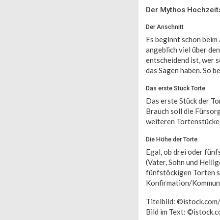
Der Mythos Hochzeit
Der Anschnitt
Es beginnt schon beim
angeblich viel über de
entscheidend ist, wer 
das Sagen haben. So b
Das erste Stück Torte
Das erste Stück der Tor
Brauch soll die Fürsor
weiteren Tortenstücke 
Die Höhe der Torte
Egal, ob drei oder fünf
(Vater, Sohn und Heilig
fünfstöckigen Torten s
Konfirmation/Kommunio
Titelbild: ©istock.com/
Bild im Text: ©istock.