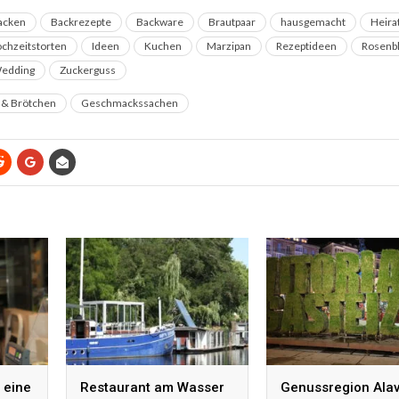
acken
Backrezepte
Backware
Brautpaar
hausgemacht
Heira
chzeitstorten
Ideen
Kuchen
Marzipan
Rezeptideen
Rosenb
edding
Zuckerguss
 & Brötchen
Geschmackssachen
 eine
Restaurant am Wasser
Genussregion Alav