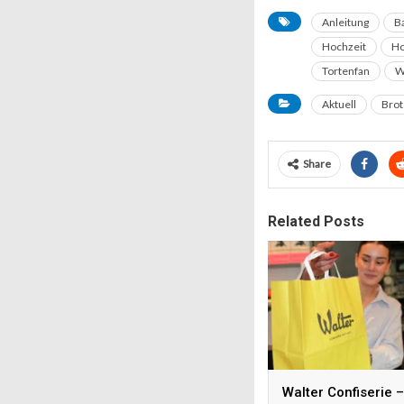
Anleitung
B
Hochzeit
Ho
Tortenfan
W
Aktuell
Brot
Share
Related Posts
Walter Confiserie –