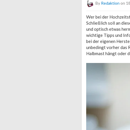
By
Redaktion
on 18
Wer bei der Hochzeitsto
Schließlich soll an di
und optisch etwas herma
wichtige Tipps und Inf
bei der eigenen Herste
unbedingt vorher das R
Halbmast hängt oder d