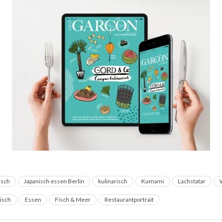
isch
Japanisch essen Berlin
kulinarisch
Kumami
Lachstatar
tisch
Essen
Fisch & Meer
Restaurantportrait