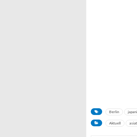
Berlin
japan
Aktuell
asia