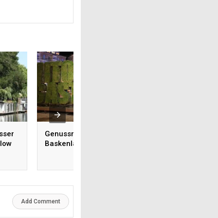
sser
Genussregion Alava im
Unser Berliner Tel
llow
Baskenland
Restaurant Luzii
Add Comment