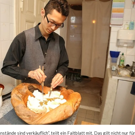
tände sind verkäuflich“, teilt ein Faltblatt mit. Das gilt nicht nur fü