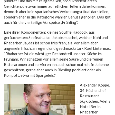
punktet. Und das mit zeitgemäßen, produktorientierten
Gerichten, die zwar immer auf etlichen Tellern daherkommen,
dennoch aber kein spartanisches Verkostungsritual darstellen,
sondern eher in die Kategorie wahrer Genuss gehören. Das gilt
auch für die vierteilige Vorspeise „Frühling“.
Eine ihrer Komponenten: kleines Soufflé Haddock, aus
geräuchertem Seefisch also, Jakobsmuschel, weicher Kohl und
Rhabarber. Ja, das ist schon très franҫais, vor allem aber
ungemein frisch, anregend und geschmackstark Roel Lintermas:
“Rhabarber ist ein wichtiger Bestandteil unserer Küche im
Frühjahr. Wir schätzen vor allem seine Säure und die feinen
Bitteraromen und servieren ihn auch schon mal roh, in Julienne
geschnitten, gerne aber auch in Riesling pochiert oder als
Kompott, etwa mit Spargeleis.“
Alexander Koppe,
34, Küchenchef
Restaurant
Skykitchen, Adel´s
Hotel Berlin
Rhabarber,