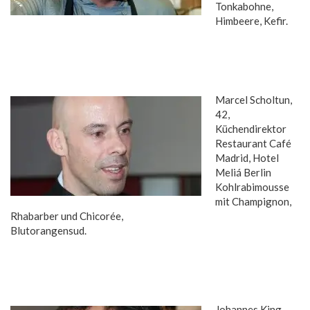
Tonkabohne,
Himbeere, Kefir.
Marcel Scholtun,
42,
Küchendirektor
Restaurant Café
Madrid, Hotel
Meliá Berlin
Kohlrabimousse
mit Champignon,
Rhabarber und Chicorée,
Blutorangensud.
Johannes King,