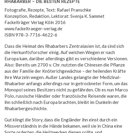
RHABARBER – DIE BESTEN REZEPTE
Fotografie, Rezepte, Text: Rafael Pranschke
Konzeption, Redaktion, Lektorat: Svenja K. Sammet
Fackelträger Verlag Köln 2016
www.fackeltraeger-verlag.de
ISBN 978-3-7716-4622-6
Dass die Heimat des Rhabarbers Zentralasien ist, da sind sich
die Herkunftsforscher einig. Auf welchen Wegen er nach
Europa kam, darüber allerdings gibt es verschiedene Versionen.
Also: Bereits um 2700 v. Chr. nutzten die Chinesen die Pflanze
aus der Familie der Knöterichgewächse – der heilenden Kräfte
ihre Wurzeln wegen. Außer Landes gelangte der Medizinal-
Rhabarber anfangs allerdings nur in getrockneter Form, um das
Monopol seines Besitzers nicht zu gefährden. Ob es nun Marco
Polo, russische Händler oder französische Reisende waren, die
ihn schließlich nach Europa brachten, bleibt im Dunkeln der
Rhabarbergeschichte.
Gut klingt die Story, dass die Engländer ihn einst durch ein
Missverständnis in die Hände bekamen, weil sie in China eine
Sorte orderten, die Heilzwecken dienen sollte, und