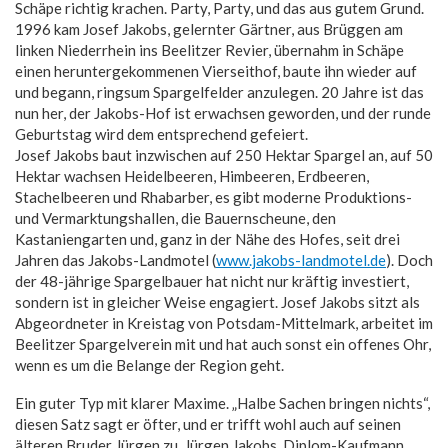
Schäpe richtig krachen. Party, Party, und das aus gutem Grund.
1996 kam Josef Jakobs, gelernter Gärtner, aus Brüggen am
linken Niederrhein ins Beelitzer Revier, übernahm in Schäpe
einen heruntergekommenen Vierseithof, baute ihn wieder auf
und begann, ringsum Spargelfelder anzulegen. 20 Jahre ist das
nun her, der Jakobs-Hof ist erwachsen geworden, und der runde
Geburtstag wird dem entsprechend gefeiert.
Josef Jakobs baut inzwischen auf 250 Hektar Spargel an, auf 50
Hektar wachsen Heidelbeeren, Himbeeren, Erdbeeren,
Stachelbeeren und Rhabarber, es gibt moderne Produktions-
und Vermarktungshallen, die Bauernscheune, den
Kastaniengarten und, ganz in der Nähe des Hofes, seit drei
Jahren das Jakobs-Landmotel (
www.jakobs-landmotel.de
). Doch
der 48-jährige Spargelbauer hat nicht nur kräftig investiert,
sondern ist in gleicher Weise engagiert. Josef Jakobs sitzt als
Abgeordneter in Kreistag von Potsdam-Mittelmark, arbeitet im
Beelitzer Spargelverein mit und hat auch sonst ein offenes Ohr,
wenn es um die Belange der Region geht.
Ein guter Typ mit klarer Maxime. „Halbe Sachen bringen nichts“,
diesen Satz sagt er öfter, und er trifft wohl auch auf seinen
älteren Bruder Jürgen zu. Jürgen Jakobs, Diplom-Kaufmann,