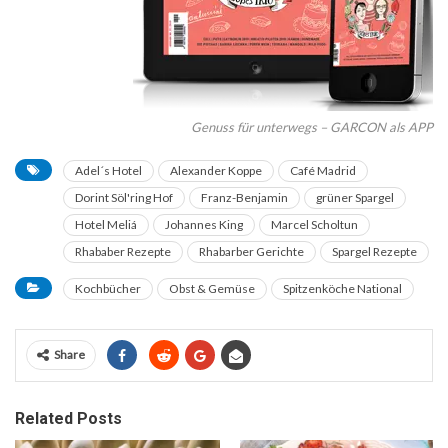
Genuss für unterwegs – GARCON als APP
Adel´s Hotel
Alexander Koppe
Café Madrid
Dorint Söl'ring Hof
Franz-Benjamin
grüner Spargel
Hotel Meliá
Johannes King
Marcel Scholtun
Rhababer Rezepte
Rhabarber Gerichte
Spargel Rezepte
Kochbücher
Obst & Gemüse
Spitzenköche National
Share
Related Posts