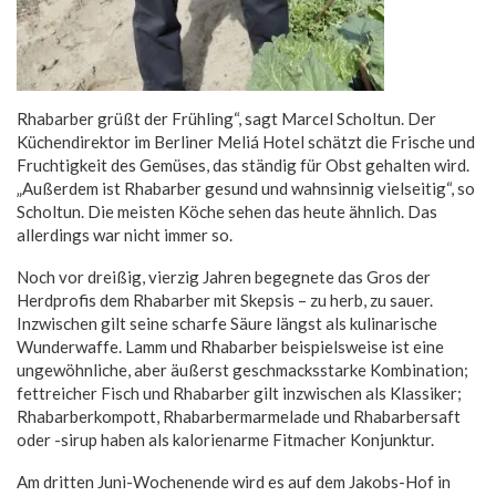
Rhabarber grüßt der Frühling“, sagt Marcel Scholtun. Der
Küchendirektor im Berliner Meliá Hotel schätzt die Frische und
Fruchtigkeit des Gemüses, das ständig für Obst gehalten wird.
„Außerdem ist Rhabarber gesund und wahnsinnig vielseitig“, so
Scholtun. Die meisten Köche sehen das heute ähnlich. Das
allerdings war nicht immer so.
Noch vor dreißig, vierzig Jahren begegnete das Gros der
Herdprofis dem Rhabarber mit Skepsis – zu herb, zu sauer.
Inzwischen gilt seine scharfe Säure längst als kulinarische
Wunderwaffe. Lamm und Rhabarber beispielsweise ist eine
ungewöhnliche, aber äußerst geschmacksstarke Kombination;
fettreicher Fisch und Rhabarber gilt inzwischen als Klassiker;
Rhabarberkompott, Rhabarbermarmelade und Rhabarbersaft
oder -sirup haben als kalorienarme Fitmacher Konjunktur.
Am dritten Juni-Wochenende wird es auf dem Jakobs-Hof in