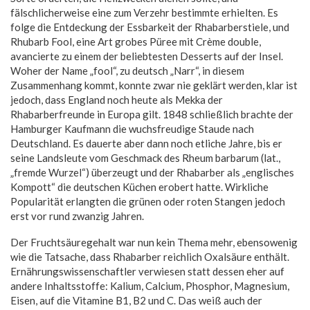
fälschlicherweise eine zum Verzehr bestimmte erhielten. Es
folge die Entdeckung der Essbarkeit der Rhabarberstiele, und
Rhubarb Fool, eine Art grobes Püree mit Crème double,
avancierte zu einem der beliebtesten Desserts auf der Insel.
Woher der Name „fool“, zu deutsch „Narr“, in diesem
Zusammenhang kommt, konnte zwar nie geklärt werden, klar ist
jedoch, dass England noch heute als Mekka der
Rhabarberfreunde in Europa gilt. 1848 schließlich brachte der
Hamburger Kaufmann die wuchsfreudige Staude nach
Deutschland. Es dauerte aber dann noch etliche Jahre, bis er
seine Landsleute vom Geschmack des Rheum barbarum (lat.,
„fremde Wurzel“) überzeugt und der Rhabarber als „englisches
Kompott“ die deutschen Küchen erobert hatte. Wirkliche
Popularität erlangten die grünen oder roten Stangen jedoch
erst vor rund zwanzig Jahren.
Der Fruchtsäuregehalt war nun kein Thema mehr, ebensowenig
wie die Tatsache, dass Rhabarber reichlich Oxalsäure enthält.
Ernährungswissenschaftler verwiesen statt dessen eher auf
andere Inhaltsstoffe: Kalium, Calcium, Phosphor, Magnesium,
Eisen, auf die Vitamine B1, B2 und C. Das weiß auch der