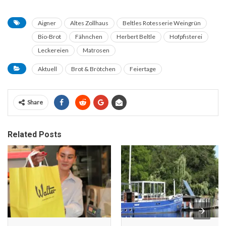
Aigner
Altes Zollhaus
Beltles Rotesserie Weingrün
Bio-Brot
Fähnchen
Herbert Beltle
Hofpfisterei
Leckereien
Matrosen
Aktuell
Brot & Brötchen
Feiertage
Share
Related Posts