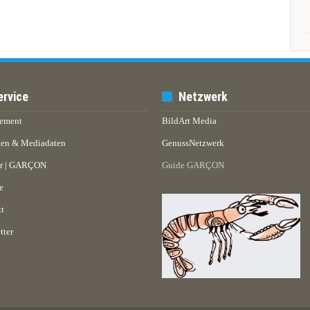
ervice
Netzwerk
ement
BildArt Media
en & Mediadaten
GenussNetzwerk
er | GARÇON
Guide GARÇON
e
t
tter