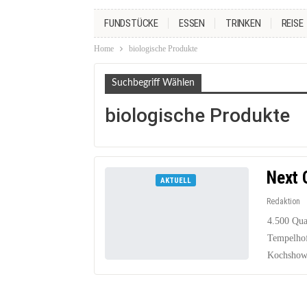
FUNDSTÜCKE
ESSEN
TRINKEN
REISE
Home
biologische Produkte
Suchbegriff Wählen
biologische Produkte
Next 
AKTUELL
Redaktion
4.500 Qua
Tempelhof
Kochshows