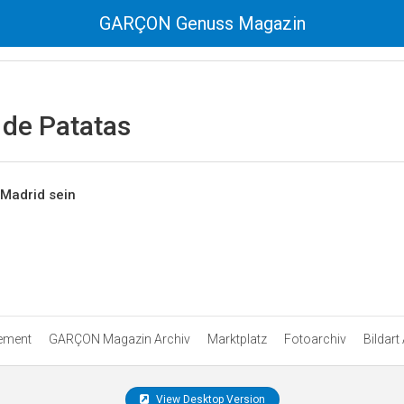
GARÇON Genuss Magazin
a de Patatas
 Madrid sein
ement
GARÇON Magazin Archiv
Marktplatz
Fotoarchiv
Bildart
View Desktop Version