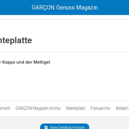
GARÇON Genuss Magazin
teplatte
r Koppe und der Mettigel
ement
GARÇON Magazin Archiv
Marktplatz
Fotoarchiv
Bildart
View Desktop Version