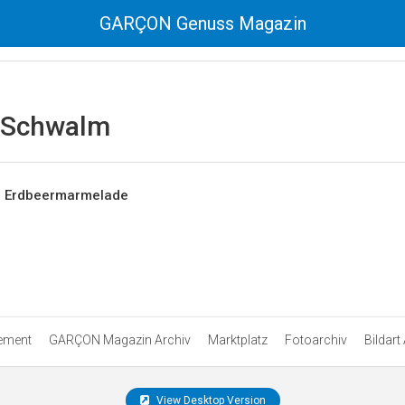
GARÇON Genuss Magazin
 Schwalm
– Erdbeermarmelade
ement
GARÇON Magazin Archiv
Marktplatz
Fotoarchiv
Bildart
View Desktop Version