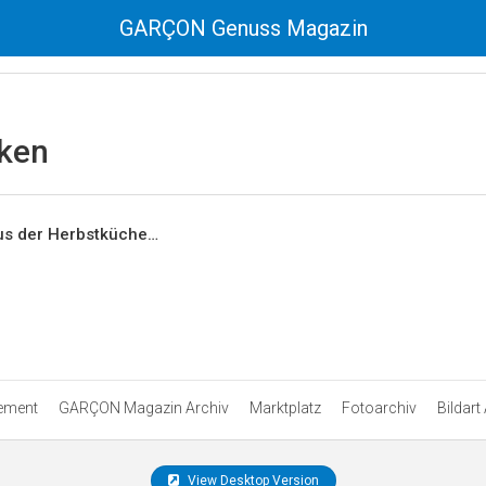
GARÇON Genuss Magazin
ken
us der Herbstküche…
ement
GARÇON Magazin Archiv
Marktplatz
Fotoarchiv
Bildart
View Desktop Version