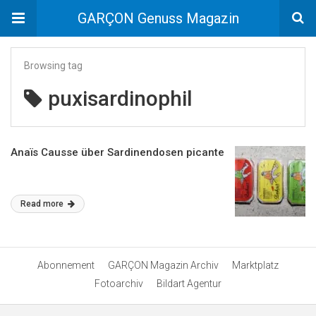
GARÇON Genuss Magazin
Browsing tag
puxisardinophil
Anaïs Causse über Sardinendosen picante
Read more
Abonnement
GARÇON Magazin Archiv
Marktplatz
Fotoarchiv
Bildart Agentur