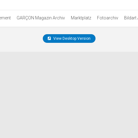
ement
GARÇON Magazin Archiv
Marktplatz
Fotoarchiv
Bildart
View Desktop Version