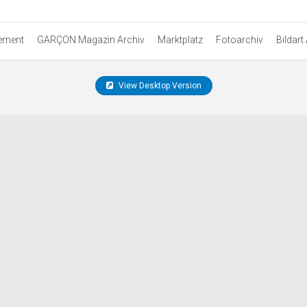
ement
GARÇON Magazin Archiv
Marktplatz
Fotoarchiv
Bildart
View Desktop Version