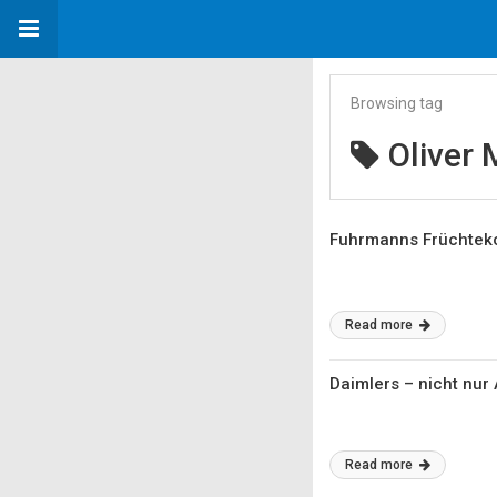
Browsing tag
Oliver
Fuhrmanns Früchteko
Read more
Daimlers – nicht nur
Read more