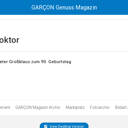
GARÇON Genuss Magazin
oktor
eter Großklaus zum 90. Geburtstag
ement
GARÇON Magazin Archiv
Marktplatz
Fotoarchiv
Bildart
View Desktop Version