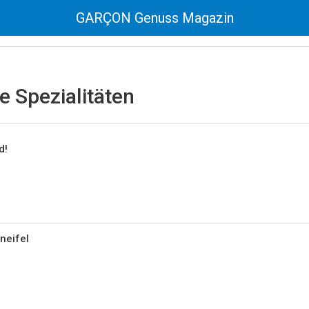
GARÇON Genuss Magazin
e Spezialitäten
d!
aneifel