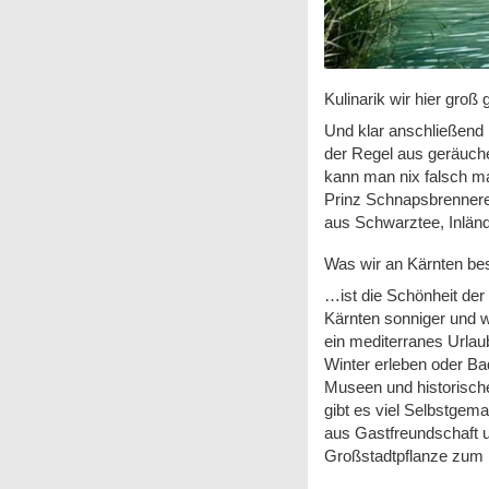
Kulinarik wir hier groß
Und klar anschließend i
der Regel aus g
eräuch
kann man nix falsch m
Prinz Schnapsbrennerei
aus Schwarztee, Inlän
Was wir an Kärnten b
…ist die Schönheit der
Kärnten sonniger und w
ein mediterranes Urlau
Winter erleben oder Ba
Museen und historische
gibt es viel Selbstgem
aus Gastfreundschaft u
Großstadtpflanze zum P