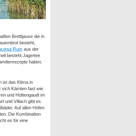
ften Brettljause die in
uernbrot
besteht,
conut Rum
aus der
nell besteht Jagertee
amilienrezepte haben.
 ist das Klima in
 sich Kärnten fast wie
ren und Hüttengaudi im
t und Villach gibt es
bäder. Auf allen Höfen
ten. Die Kombination
ht es für eine