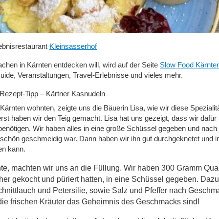
ebnisrestaurant
Kleinsasserhof
hen in Kärnten entdecken will, wird auf der Seite
Slow Food Kärnte
ide, Veranstaltungen, Travel-Erlebnisse und vieles mehr.
Rezept-Tipp – Kärtner Kasnudeln
Kärnten wohnten, zeigte uns die Bäuerin Lisa, wie wir diese Spezialit
rst haben wir den Teig gemacht. Lisa hat uns gezeigt, dass wir daf
 benötigen. Wir haben alles in eine große Schüssel gegeben und nac
g schön geschmeidig war. Dann haben wir ihn gut durchgeknetet und in 
en kann.
hte, machten wir uns an die Füllung. Wir haben 300 Gramm Qu
orher gekocht und püriert hatten, in eine Schüssel gegeben. Daz
chnittlauch und Petersilie, sowie Salz und Pfeffer nach Geschm
die frischen Kräuter das Geheimnis des Geschmacks sind!