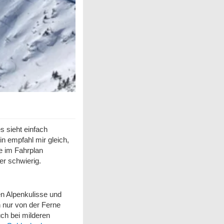
s sieht einfach
in empfahl mir gleich,
e im Fahrplan
er schwierig.
e
n
Alpenkulisse und
 nur von der Ferne
ch bei
mildere
n