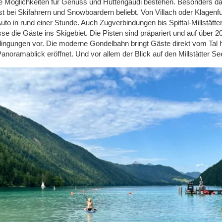
e Möglichkeiten für Genuss und Hüttengaudi
bestehen
. Besonders d
ist bei Skifahrern und Snowboardern beliebt. Von Villach oder Klagenf
o in rund einer Stunde. Auch Zugverbindungen bis Spittal-Millstätter
sse die Gäste ins Skigebiet.
Die Pisten sind präpariert und auf über 
dingungen vor.
Die moderne Gondelbahn bringt Gäste direkt vom Tal hi
Panoramablick eröffnet.
Und vor allem der Blick auf den Millstä
t
ter Se