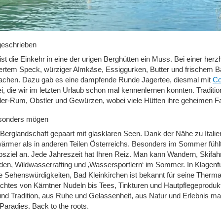
 geschrieben
st die Einkehr in eine der urigen Berghütten ein Muss. Bei einer herzha
erte
m
Speck, würziger Almkäse, Essiggurken, Butter und frische
m
Ba
achen. Dazu gab es eine dampfende Runde Jagertee, diesmal mit
Co
, die wir im letzten Urlaub schon mal kennenlernen konnten. Traditio
der-Rum, Obstler und Gewürzen, wobei viele Hütten ihre geheimen F
esonders mögen
 Berglandschaft gepaart mit glasklaren Seen.
Dank der Nähe zu Italien
ärmer als in anderen Teilen Österreichs. Besonders im Sommer fühlt
bsziel an.
Jede Jahreszeit hat Ihren Reiz. Man kann Wandern, Skifah
den, Wildwasserrafting und ‚Wassersportlern‘ im Sommer. In Klagenfur
 Sehenswürdigkeiten, Bad Kleinkirchen ist bekannt für seine Thermal
achtes von Kärntner Nudeln bis Tees, Tinkturen und Hautpflegeproduk
nd Tradition, aus Ruhe und Gelassenheit, aus Natur und Erlebnis mac
aradies. Back to the roots.