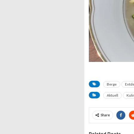
Berge
Entd
Aktuell
Kuli
Share