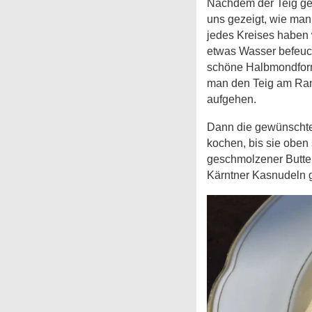
Nachdem der Teig geru
uns gezeigt, wie man
jedes Kreises haben 
etwas Wasser befeuch
schöne Halbmondform 
man den Teig am Ran
aufgehen.
Dann die gewünschte
kochen, bis sie oben
geschmolzener Butter
Kärntner Kasnudeln g