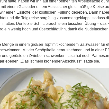
ht hatte, haben wir ihn auf einer bemehlten Arbeitsfläche dünn 
 mit einem Glas oder einem Ausstecher gleichmäßige Kreise auss
wir einen Esslöffel der köstlichen Füllung gegeben. Dann haben
tet und die Teigkreise sorgfältig zusammengeklappt, sodass d
hatten. Der letzte Schritt brauchte ein bisschen Übung – das 
d ein wenig hoch und überschlägt ihn, damit die Nudeltaschen
 Menge in einem großen Topf mit kochendem Salzwasser für e
 schwimmen. Mit der Schöpfkelle herausnehmen und in einer Pf
 und gerösteten Zwiebeln schwenken. Lisa hat noch Parmesan 
eriebenen. „Das ist mein krönender Abschluss“, sagte sie.