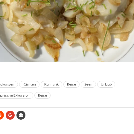
eckungen
Kärnten
Kulinarik
Reise
Seen
Urlaub
narische Exkursion
Reise