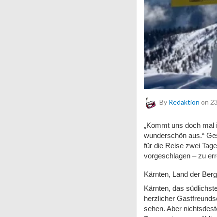
By
Redaktion
on 23
„
Kommt uns doch mal im
wunderschön aus.“ Gesag
für die Reise zwei Tag
vorgeschlagen – zu err
Kärnten, Land der Ber
Kärnten, das südlichst
herzlicher Gastfreunds
sehen. Aber nichts
d
est