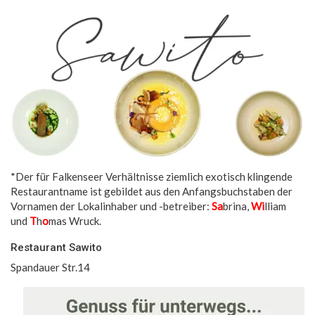
*Der für Falkenseer Verhältnisse ziemlich exotisch klingende
Restaurantname ist gebildet aus den Anfangsbuchstaben der
Vornamen der Lokalinhaber und -betreiber:
Sa
brina,
Wi
lliam
und
T
h
o
mas Wruck.
Restaurant Sawito
Spandauer Str.14