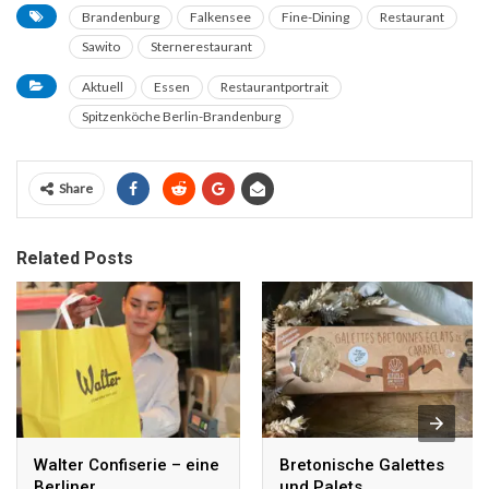
Brandenburg
Falkensee
Fine-Dining
Restaurant
Sawito
Sternerestaurant
Aktuell
Essen
Restaurantportrait
Spitzenköche Berlin-Brandenburg
Share
Related Posts
Walter Confiserie – eine
Bretonische Galettes
Berliner
und Palets