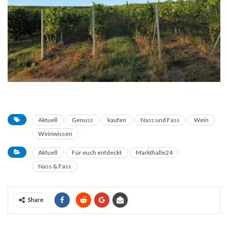
Aktuell
Genuss
kaufen
Nass und Fass
Wein
Weinwissen
Aktuell
Für euch entdeckt
Markthalle24
Nass & Fass
Share