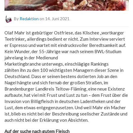
By
Redaktion
on 14. Juni 2021
Olaf Mahr ist gebürtiger Ostfriese, das Klischee „w
ortkarger
Teetrinker„
allerdings bedient er nicht. Zum Interview serviert
er Espresso und wartet mit eindrucksvoller Beredtsamkeit auf.
Kein Wunder, der 55-Jährige war nach seinem BWL-Studium
jahrelang in der Medienund
Marketingbranche unterwegs, einschlägige Rankings
zählten ihn zu den 100 wichtigsten Managern dieser Szene in
Deutschland. Dass er seinen bestens dotierten Job an den
Nagel hängte und sich fernab der großen Straßen, im
Brandenburger Landkreis Teltow-Fläming, eine neue Existenz
aufbaute, hat viel mit Frust und Lust zu tun – dem Frust über die
Invasion von Billigfleisch in deutschen Ladentheken und der
Lust, dem etwas entgegenzusetzen. Und weil Mahr ein Macher
ist, blieb es nicht bei der Beschreibung seelischer Zustände und
auch nicht bei der Erklärung von Absichten.
Auf der suche nach gutem Fleisch