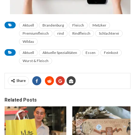
Aktuell
Brandenburg
Fleisch
Metzker
Premiumfleisch
rind
Rindfleisch
Schlachterei
Wildau
Aktuell
Aktuelle Spezialitäten
Essen
Feinkost
Wurst & Fleisch
Share
Related Posts