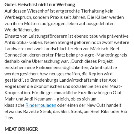
Gutes Fleisch ist nicht nur Werbung
Auf dessen Wiesenhof ist artgerechte Tierhaltung kein
Werbespruch, sondern Praxis seit Jahren. Die Kälber werden
von ihren Müttern aufgezogen, leben auf ausgedehnten
Weideflächen, der
Einsatz von Leistungsförderern ist ebenso tabu wie präventive
Antibiotika- Gaben. Neben Stengel gehören noch zwölf weitere
Landwirte und zwei Landschlachtereien zur Märkisch-Beef-
Connection, deren erster Platz beim pro-agro-Marketingpreis
deshalb keine Überraschung war. „Durch dieses Projekt
entstehen neue Einkommensmöglichkeiten, Arbeitsplätze
werden gesichert bzw. neu geschaffen, die Region wird
gestärkt“, so Brandenburgs Landwirtschaftsminister Axel
Vogel über die ökonomischen und sozialen Seiten der Meat-
Kooperation. Für die geschmackliche Exzellenz bürgen Olaf
Mahr und Andi Neumann – gleich, ob es sich um
klassische
Rinderrouladen
oder einen der New Cuts handelt,
etwa das Bavette Steak, das Skirt Steak, um Beef Ribs oder Rib
Tips.
MEAT BRINGER