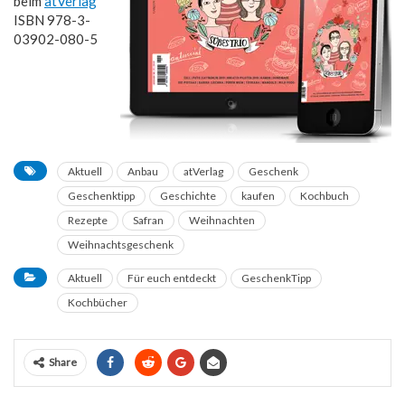
beim
atVerlag
ISBN 978-3-
03902-080-5
Aktuell
Anbau
atVerlag
Geschenk
Geschenktipp
Geschichte
kaufen
Kochbuch
Rezepte
Safran
Weihnachten
Weihnachtsgeschenk
Aktuell
Für euch entdeckt
GeschenkTipp
Kochbücher
Share