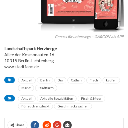
Genuss für unterwegs – GARCON als APP
Landschaftspark Herzberge
Allee der Kosmonauten 16
10315 Berlin-Lichtenberg
www.stadtfarm.de
Aktuell
Berlin
Bio
Catfish
Fisch
kaufen
Markt
Stadtfarm
Aktuell
Aktuelle Spezialitäten
Fisch & Meer
Für euch entdeckt
Geschmackssachen
Share