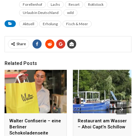
Forellenhof
Lachs
Resort
Rottstock
Urlaub in Deutschland
wild
Aktuell
Erholung
Fisch & Meer
Share
Related Posts
Walter Confiserie – eine
Restaurant am Wasser
Berliner
– Ahoi Capt’n Schillow
Schokoladenseite