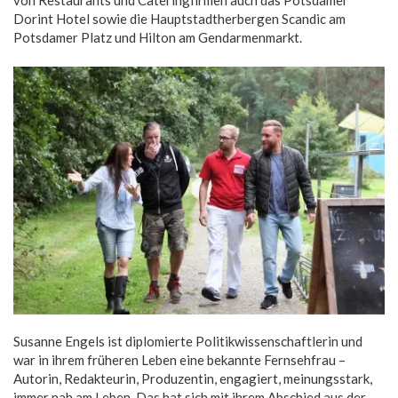
von Restaurants und Cateringfirmen auch das Potsdamer
Dorint Hotel sowie die Hauptstadtherbergen Scandic am
Potsdamer Platz und Hilton am Gendarmenmarkt.
Susanne Engels ist diplomierte Politikwissenschaftlerin und
war in ihrem früheren Leben eine bekannte Fernsehfrau –
Autorin, Redakteurin, Produzentin, engagiert, meinungsstark,
immer nah am Leben. Das hat sich mit ihrem Abschied aus der