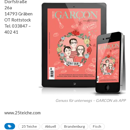
Dorfstraße
26a
14793 Gräben
OT Rottstock
Tel. 033847 –
402 41
Genuss für unterwegs – GARCON als APP
www.25teiche.com
25 Teiche
Aktuell
Brandenburg
Fisch