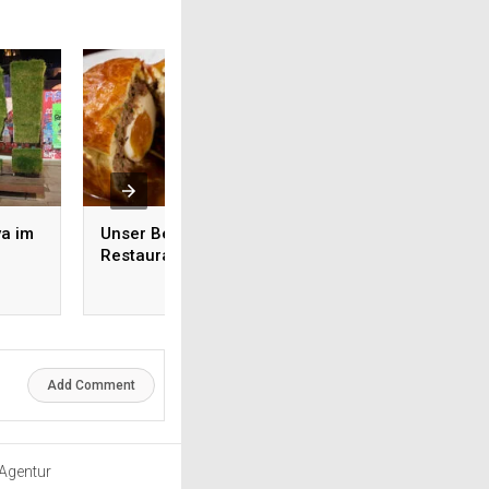
a im
Unser Berliner Teller im
Top 5 alkoholfreie
Restaurant Luzii
Weine, die gerade
Trend liegen
Add Comment
 Agentur