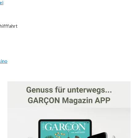
ei
hifffahrt
sino