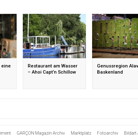
 eine
Restaurant am Wasser
Genussregion Alav
– Ahoi Capt’n Schillow
Baskenland
ement
GARÇON Magazin Archiv
Marktplatz
Fotoarchiv
Bildart