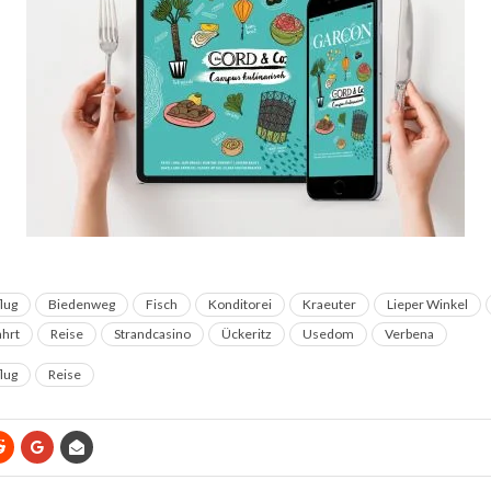
lug
Biedenweg
Fisch
Konditorei
Kraeuter
Lieper Winkel
ahrt
Reise
Strandcasino
Ückeritz
Usedom
Verbena
lug
Reise