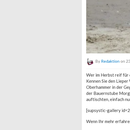
By
Redaktion
on 23
Wer im Herbst reif für
Kennen Sie den Lieper 
Oberhammer in der Gege
der Bauernstube Morgen
auftischten, einfach n
[supsystic-gallery id=
Wenn Ihr mehr erfahren