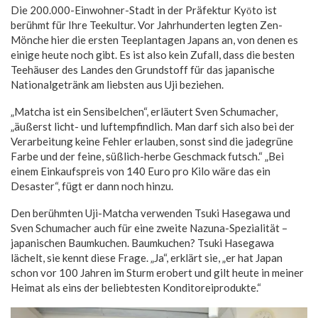
Die 200.000-Einwohner-Stadt in der Präfektur Kyōto ist
berühmt für Ihre Teekultur. Vor Jahrhunderten legten Zen-
Mönche hier die ersten Teeplantagen Japans an, von denen es
einige heute noch gibt. Es ist also kein Zufall, dass die besten
Teehäuser des Landes den Grundstoff für das japanische
Nationalgetränk am liebsten aus Uji beziehen.
„Matcha ist ein Sensibelchen“, erläutert Sven Schumacher,
„äußerst licht- und luftempfindlich. Man darf sich also bei der
Verarbeitung keine Fehler erlauben, sonst sind die jadegrüne
Farbe und der feine, süßlich-herbe Geschmack futsch.“ „Bei
einem Einkaufspreis von 140 Euro pro Kilo wäre das ein
Desaster“, fügt er dann noch hinzu.
Den berühmten Uji-Matcha verwenden Tsuki Hasegawa und
Sven Schumacher auch für eine zweite Nazuna-Spezialität –
japanischen Baumkuchen. Baumkuchen? Tsuki Hasegawa
lächelt, sie kennt diese Frage. „Ja“, erklärt sie, „er hat Japan
schon vor 100 Jahren im Sturm erobert und gilt heute in meiner
Heimat als eins der beliebtesten Konditoreiprodukte.“