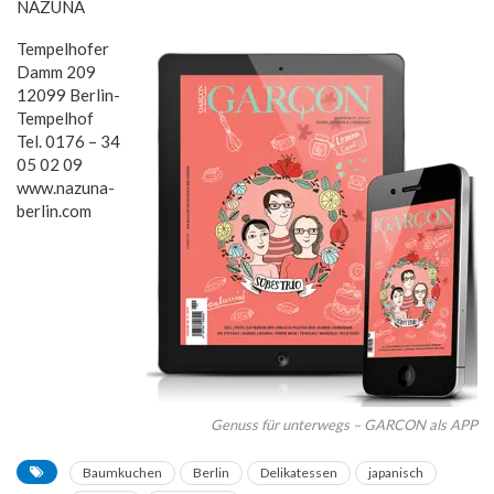
NAZUNA
Tempelhofer
Damm 209
12099 Berlin-
Tempelhof
Tel. 0176 – 34
05 02 09
www.nazuna-
berlin.com
Genuss für unterwegs – GARCON als APP
Baumkuchen
Berlin
Delikatessen
japanisch