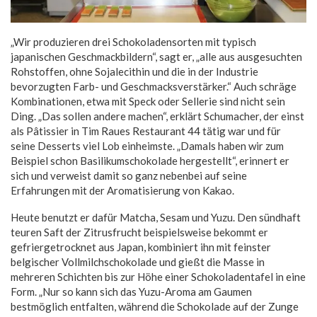
„Wir produzieren drei Schokoladensorten mit typisch
japanischen Geschmackbildern“, sagt er, „alle aus ausgesuchten
Rohstoffen, ohne Sojalecithin und die in der Industrie
bevorzugten Farb- und Geschmacksverstärker.“ Auch schräge
Kombinationen, etwa mit Speck oder Sellerie sind nicht sein
Ding. „Das sollen andere machen“, erklärt Schumacher, der einst
als Pâtissier in Tim Raues Restaurant 44 tätig war und für
seine Desserts viel Lob einheimste. „Damals haben wir zum
Beispiel schon Basilikumschokolade hergestellt“, erinnert er
sich und verweist damit so ganz nebenbei auf seine
Erfahrungen mit der Aromatisierung von Kakao.
Heute benutzt er dafür Matcha, Sesam und Yuzu. Den sündhaft
teuren Saft der Zitrusfrucht beispielsweise bekommt er
gefriergetrocknet aus Japan, kombiniert ihn mit feinster
belgischer Vollmilchschokolade und gießt die Masse in
mehreren Schichten bis zur Höhe einer Schokoladentafel in eine
Form. „Nur so kann sich das Yuzu-Aroma am Gaumen
bestmöglich entfalten, während die Schokolade auf der Zunge